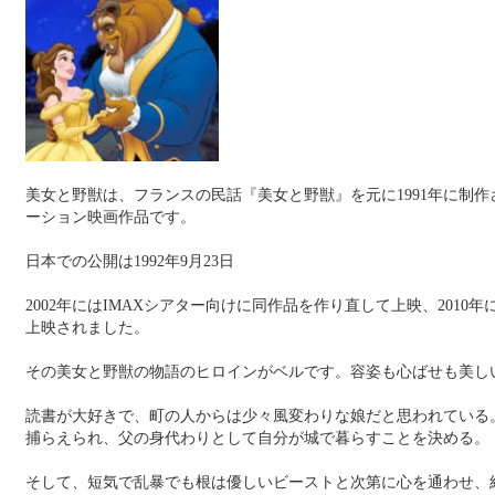
美女と野獣は、フランスの民話『美女と野獣』を元に1991年に制
ーション映画作品です。
日本での公開は1992年9月23日
2002年にはIMAXシアター向けに同作品を作り直して上映、2010年
上映されました。
その美女と野獣の物語のヒロインがベルです。容姿も心ばせも美し
読書が大好きで、町の人からは少々風変わりな娘だと思われている
捕らえられ、父の身代わりとして自分が城で暮らすことを決める。
そして、短気で乱暴でも根は優しいビーストと次第に心を通わせ、