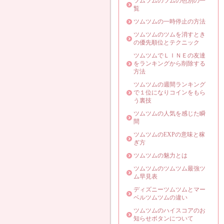
ツムツムのツムの色別の一
覧
ツムツムの一時停止の方法
ツムツムのツムを消すとき
の優先順位とテクニック
ツムツムでＬＩＮＥの友達
をランキングから削除する
方法
ツムツムの週間ランキング
で１位になりコインをもら
う裏技
ツムツムの人気を感じた瞬
間
ツムツムのEXPの意味と稼
ぎ方
ツムツムの魅力とは
ツムツムのツムツム最強ツ
ム早見表
ディズニーツムツムとマー
ベルツムツムの違い
ツムツムのハイスコアのお
知らせボタンについて