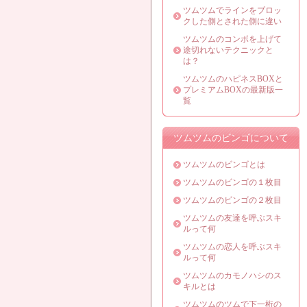
ツムツムでラインをブロッ
クした側とされた側に違い
ツムツムのコンボを上げて
途切れないテクニックと
は？
ツムツムのハピネスBOXと
プレミアムBOXの最新版一
覧
ツムツムのビンゴについて
ツムツムのビンゴとは
ツムツムのビンゴの１枚目
ツムツムのビンゴの２枚目
ツムツムの友達を呼ぶスキ
ルって何
ツムツムの恋人を呼ぶスキ
ルって何
ツムツムのカモノハシのス
キルとは
ツムツムのツムで下一桁の