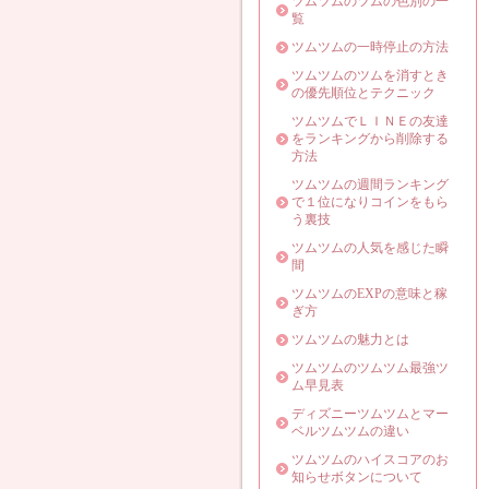
ツムツムのツムの色別の一
覧
ツムツムの一時停止の方法
ツムツムのツムを消すとき
の優先順位とテクニック
ツムツムでＬＩＮＥの友達
をランキングから削除する
方法
ツムツムの週間ランキング
で１位になりコインをもら
う裏技
ツムツムの人気を感じた瞬
間
ツムツムのEXPの意味と稼
ぎ方
ツムツムの魅力とは
ツムツムのツムツム最強ツ
ム早見表
ディズニーツムツムとマー
ベルツムツムの違い
ツムツムのハイスコアのお
知らせボタンについて