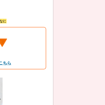
なに
こちら