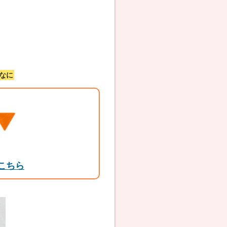
なに
こちら