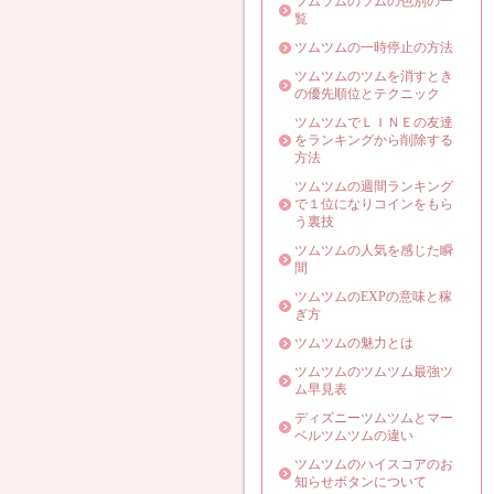
ツムツムのツムの色別の一
覧
ツムツムの一時停止の方法
ツムツムのツムを消すとき
の優先順位とテクニック
ツムツムでＬＩＮＥの友達
をランキングから削除する
方法
ツムツムの週間ランキング
で１位になりコインをもら
う裏技
ツムツムの人気を感じた瞬
間
ツムツムのEXPの意味と稼
ぎ方
ツムツムの魅力とは
ツムツムのツムツム最強ツ
ム早見表
ディズニーツムツムとマー
ベルツムツムの違い
ツムツムのハイスコアのお
知らせボタンについて