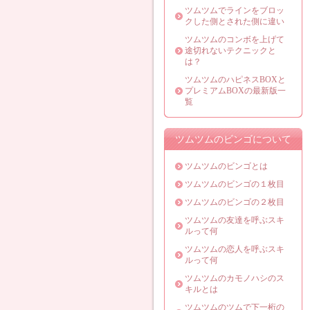
ツムツムでラインをブロッ
クした側とされた側に違い
ツムツムのコンボを上げて
途切れないテクニックと
は？
ツムツムのハピネスBOXと
プレミアムBOXの最新版一
覧
ツムツムのビンゴについて
ツムツムのビンゴとは
ツムツムのビンゴの１枚目
ツムツムのビンゴの２枚目
ツムツムの友達を呼ぶスキ
ルって何
ツムツムの恋人を呼ぶスキ
ルって何
ツムツムのカモノハシのス
キルとは
ツムツムのツムで下一桁の